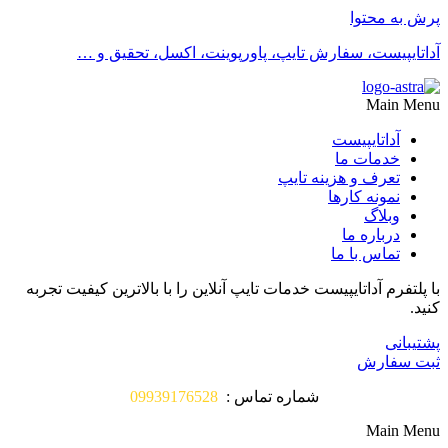
پرش به محتوا
آداتایپیست، سفارش تایپ، پاورپوینت، اکسل، تحقیق و …
Main Menu
آداتایپیست
خدمات ما
تعرف و هزینه تایپ
نمونه کارها
وبلاگ
درباره ما
تماس با ما
با پلتفرم آداتایپیست خدمات تایپ آنلاین را با بالاترین کیفیت تجربه
کنید.
پشتیبانی
ثبت سفارش
شماره تماس :
09939176528
Main Menu