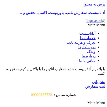
پرش به محتوا
آداتایپیست، سفارش تایپ، پاورپوینت، اکسل، تحقیق و …
Main Menu
آداتایپیست
خدمات ما
تعرف و هزینه تایپ
نمونه کارها
وبلاگ
درباره ما
تماس با ما
با پلتفرم آداتایپیست خدمات تایپ آنلاین را با بالاترین کیفیت تجربه
کنید.
پشتیبانی
ثبت سفارش
شماره تماس :
09939176528
Main Menu