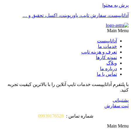
پرش به محتوا
آداتایپیست، سفارش تایپ، پاورپوینت، اکسل، تحقیق و …
Main Menu
آداتایپیست
خدمات ما
تعرف و هزینه تایپ
نمونه کارها
وبلاگ
درباره ما
تماس با ما
با پلتفرم آداتایپیست خدمات تایپ آنلاین را با بالاترین کیفیت تجربه
کنید.
پشتیبانی
ثبت سفارش
شماره تماس :
09939176528
Main Menu